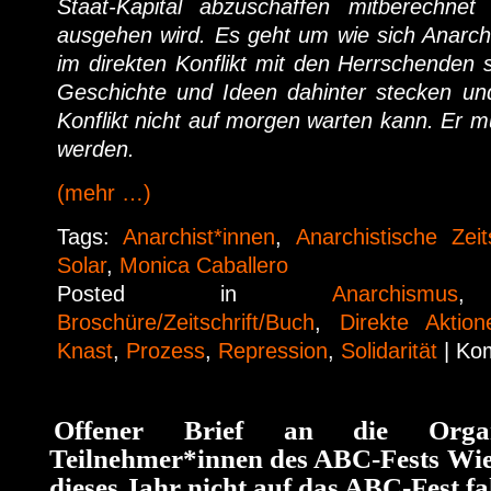
Staat-Kapital abzuschaffen mitberechnet 
ausgehen wird. Es geht um wie sich Anarch
im direkten Konflikt mit den Herrschenden s
Geschichte und Ideen dahinter stecken und
Konflikt nicht auf morgen warten kann. Er mu
werden.
(mehr …)
Tags:
Anarchist*innen
,
Anarchistische Zeits
Solar
,
Monica Caballero
Posted in
Anarchismus
Broschüre/Zeitschrift/Buch
,
Direkte Aktion
Knast
,
Prozess
,
Repression
,
Solidarität
|
Kom
Offener Brief an die Organ
Teilnehmer*innen des ABC-Fests Wi
dieses Jahr nicht auf das ABC-Fest f