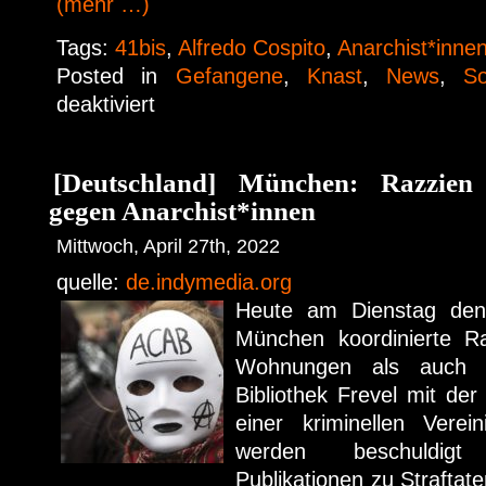
(mehr …)
Tags:
41bis
,
Alfredo Cospito
,
Anarchist*inne
Posted in
Gefangene
,
Knast
,
News
,
So
deaktiviert
[Deutschland] München: Razzien
gegen Anarchist*innen
Mittwoch, April 27th, 2022
quelle:
de.indymedia.org
Heute am Dienstag den
München koordinierte Ra
Wohnungen als auch in
Bibliothek Frevel mit de
einer kriminellen Verei
werden beschuldigt
Publikationen zu Straftat