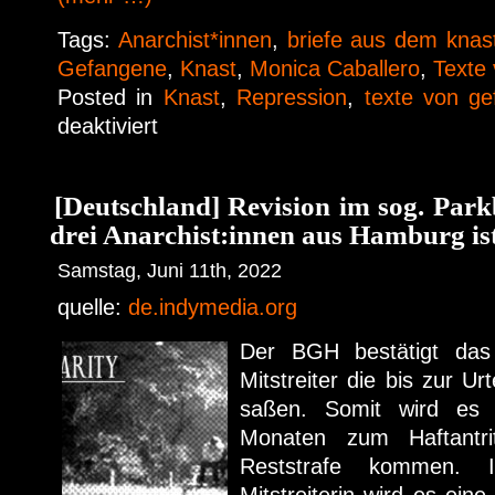
Tags:
Anarchist*innen
,
briefe aus dem knas
Gefangene
,
Knast
,
Monica Caballero
,
Texte
Posted in
Knast
,
Repression
,
texte von g
deaktiviert
[Deutschland] Revision im sog. Par
drei Anarchist:innen aus Hamburg ist
Samstag, Juni 11th, 2022
quelle:
de.indymedia.org
Der BGH bestätigt das 
Mitstreiter die bis zur Ur
saßen. Somit wird es 
Monaten zum Haftantri
Reststrafe kommen. 