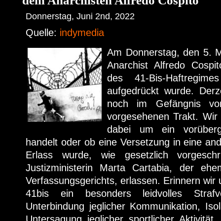
dem Anarchisten Alfredo Cospito
Donnerstag, Juni 2nd, 2022
Quelle:
indymedia
Am Donnerstag, den 5. Ma
Anarchist Alfredo Cospi
des 41-Bis-Haftregime
aufgedrückt wurde. Derze
noch im Gefängnis von
vorgesehenen Trakt. Wir 
dabei um ein vorüberge
handelt oder ob eine Versetzung in eine and
Erlass wurde, wie gesetzlich vorgesch
Justizministerin Marta Cartabia, der ehe
Verfassungsgerichts, erlassen. Erinnern wir
41bis ein besonders leidvolles Strafvo
Unterbindung jeglicher Kommunikation, Iso
Untersagung jeglicher sportlicher Aktivität,