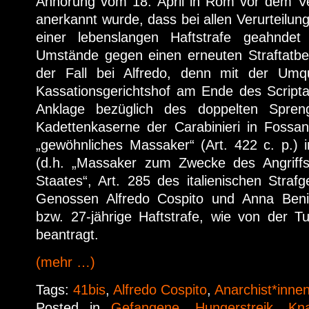
Anhörung vom 18. April in Rom vor dem Ver
anerkannt wurde, dass bei allen Verurteilunge
einer lebenslangen Haftstrafe geahndet 
Umstände gegen einen erneuten Straftatbes
der Fall bei Alfredo, denn mit der Umqu
Kassationsgerichtshof am Ende des Script
Anklage bezüglich des doppelten Spreng
Kadettenkaserne der Carabinieri in Foss
„gewöhnliches Massaker“ (Art. 422 c. p.) i
(d.h. „Massaker zum Zwecke des Angriffs
Staates“, Art. 285 des italienischen Straf
Genossen Alfredo Cospito und Anna Beni
bzw. 27-jährige Haftstrafe, wie von der Tu
beantragt.
(mehr …)
Tags:
41bis
,
Alfredo Cospito
,
Anarchist*inne
Posted in
Gefangene
,
Hungerstreik
,
Kn