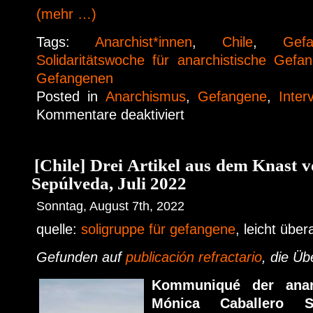
(mehr …)
Tags:
Anarchist*innen
,
Chile
,
Gef
Solidaritätswoche für anarchistische Gefa
Gefangenen
Posted in
Anarchismus
,
Gefangene
,
Inter
Kommentare deaktiviert
[Chile] Drei Artikel aus dem Knast 
Sepúlveda, Juli 2022
Sonntag, August 7th, 2022
quelle:
soligruppe für gefangene
, leicht übe
Gefunden auf
publicación refractario
, die Üb
Kommuniqué der anarc
Mónica Caballero 