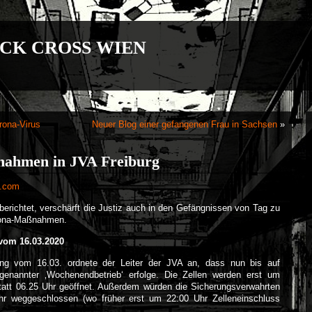
CK CROSS WIEN
rona-Virus
Neuer Blog einer gefangenen Frau in Sachsen
»
nahmen in JVA Freiburg
s.com
berichtet, verschärft die Justiz auch in den Gefängnissen von Tag zu
rona-Maßnahmen.
vom 16.03.2020
ung vom 16.03. ordnete der Leiter der JVA an, dass nun bis auf
genannter ‚Wochenendbetrieb‘ erfolge. Die Zellen werden erst um
tatt 06.25 Uhr geöffnet. Außerdem würden die Sicherungsverwahrten
hr weggeschlossen (wo früher erst um 22:00 Uhr Zelleneinschluss