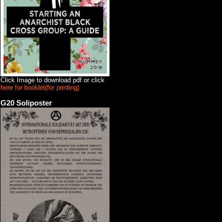
Click Image to download pdf or click
here for booklet(for printing)
G20 Soliposter