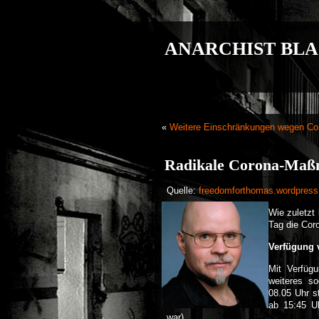
ANARCHIST BLA
«
Weitere Einschränkungen wegen Co
Radikale Corona-Maß
Quelle:
freedomforthomas.wordpres
Wie zuletzt 
Tag die Co
Verfügung 
Mit Verfüg
weiteres so
08.05 Uhr s
ab 15:45 U
war).