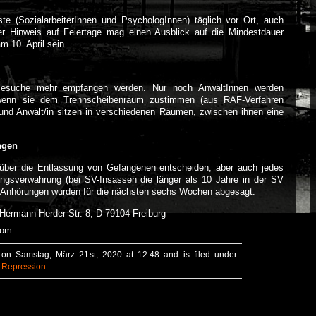
te (SozialarbeiterInnen und PsychologInnen) täglich vor Ort, auch
 Hinweis auf Feiertage mag einen Ausblick auf die Mindestdauer
m 10. April sein.
 Besuche mehr empfangen werden. Nur noch AnwältInnen werden
wenn sie dem Trennscheibenraum zustimmen (aus RAF-Verfahren
 und Anwält/in sitzen in verschiedenen Räumen, zwischen ihnen eine
ngen
 über die Entlassung von Gefangenen entscheiden, aber auch jedes
ungsverwahrung (bei SV-Insassen die länger als 10 Jahre in der SV
le Anhörungen wurden für die nächsten sechs Wochen abgesagt.
Hermann-Herder-Str. 8, D-79104 Freiburg
com
 on Samstag, März 21st, 2020 at 12:48 and is filed under
,
Repression
.