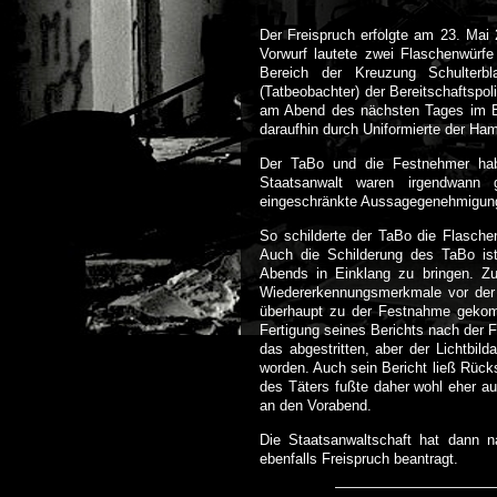
Der Freispruch erfolgte am 23. Mai
Vorwurf lautete zwei Flaschenwürf
Bereich der Kreuzung Schulterb
(Tatbeobachter) der Bereitschaftspol
am Abend des nächsten Tages im Ber
daraufhin durch Uniformierte der Ha
Der TaBo und die Festnehmer hab
Staatsanwalt waren irgendwann 
eingeschränkte Aussagegenehmigun
So schilderte der TaBo die Flaschen
Auch die Schilderung des TaBo ist
Abends in Einklang zu bringen. Z
Wiedererkennungsmerkmale vor der 
überhaupt zu der Festnahme gekomm
Fertigung seines Berichts nach der 
das abgestritten, aber der Lichtbild
worden. Auch sein Bericht ließ Rück
des Täters fußte daher wohl eher au
an den Vorabend.
Die Staatsanwaltschaft hat dann n
ebenfalls Freispruch beantragt.