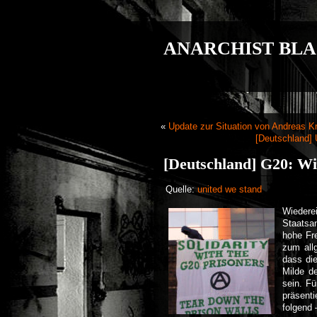
ANARCHIST BLA
«
Update zur Situation von Andreas Kr
[Deutschland] 
[Deutschland] G20: Wi
Quelle:
united we stand
Wiedere
Staatsa
hohe Fr
zum all
dass di
Milde d
sein. Fü
präsenti
folgend 