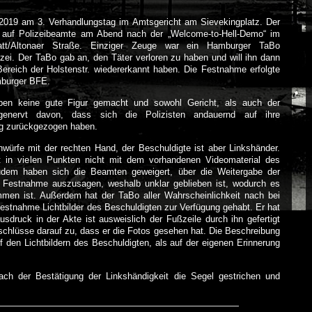
 2019 am 3. Verhandlungstag im Amtsgericht am Sievekingplatz. Der
e auf Polizeibeamte am Abend nach der „Welcome-to-Hell-Demo“ im
latt/Altonaer Straße. Einziger Zeuge war ein Hamburger TaBo
izei. Der TaBo gab an, den Täter verloren zu haben und will ihn dann
eich der Holstenstr. wiedererkannt haben. Die Festnahme erfolgte
mburger BFE.
en keine gute Figur gemacht und sowohl Gericht, als auch der
genervt davon, dass sich die Polizisten andauernd auf ihre
g zurückgezogen haben.
würfe mit der rechten Hand, der Beschuldigte ist aber Linkshänder.
 in vielen Punkten nicht mit dem vorhandenen Videomaterial des
udem haben sich die Beamten geweigert, über die Weitergabe der
Festnahme auszusagen, weshalb unklar geblieben ist, wodurch es
en ist. Außerdem hat der TaBo aller Wahrscheinlichkeit nach bei
Festnahme Lichtbilder des Beschuldigten zur Verfügung gehabt. Er hat
ausdruck in der Akte ist ausweislich der Fußzeile durch ihn gefertigt
schlüsse darauf zu, dass er die Fotos gesehen hat. Die Beschreibung
f den Lichtbildern des Beschuldigten, als auf der eigenen Erinnerung
ach der Bestätigung der Linkshändigkeit die Segel gestrichen und