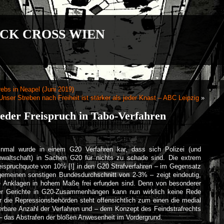
CK CROSS WIEN
ebs in Neapel (Juni 2019)
Unser Streben nach Freiheit ist stärker als jeder Knast – ABC Leipzig
»
eder Freispruch in Tabo-Verfahren
inmal wurde in einem G20 Verfahren kar, dass sich Polizei (und
nwaltschaft) in Sachen G20 für nichts zu schade sind. Die extrem
eispruchquote von 10% [!] in den G20 Strafverfahren – im Gegensatz
gemeinen sonstigen Bundesdurchschnitt von 2-3% – zeigt eindeutig,
e Anklagen in hohem Maße frei erfunden sind. Denn von besonderer
er Gerichte in G20-Zusammenhängen kann nun wirklich keine Rede
r die Repressionsbehörden steht offensichtlich zum einen die medial
erbare Anzahl der Verfahren und – dem Konzept des Feindstrafrechts
– das Abstrafen der bloßen Anwesenheit im Vordergrund.