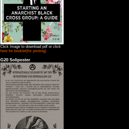
Click Image to download pdf or click
here for booklet(for printing)
G20 Soliposter