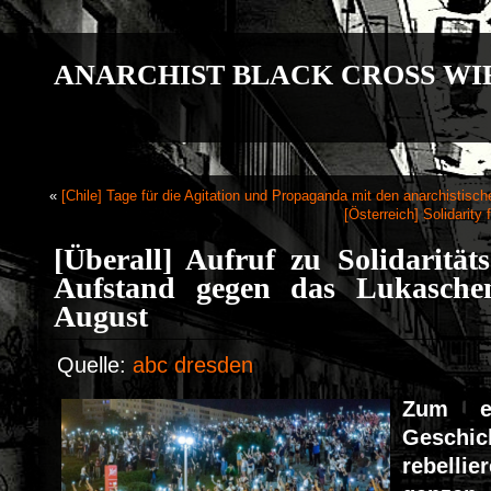
ANARCHIST BLACK CROSS WI
«
[Chile] Tage für die Agitation und Propaganda mit den anarchistisc
[Österreich] Solidarity
[Überall] Aufruf zu Solidaritä
Aufstand gegen das Lukasche
August
Quelle:
abc dresden
Zum e
Gesch
rebell