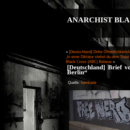
ANARCHIST BLA
«
[Deutschland] Dritte Öffentlichkei
„In einer Diktatur stehst du dem Staat
Black Cross (ABC) Belarus
»
[Deutschland] Brief 
Berlin“
Quelle:
barrikade