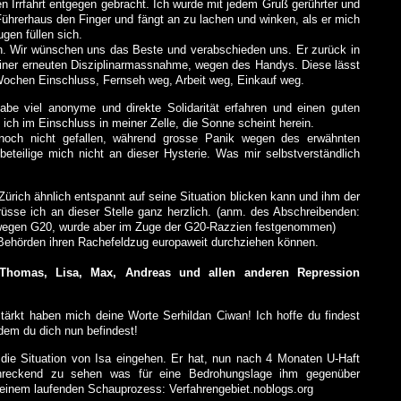
n Irrfahrt entgegen gebracht. Ich wurde mit jedem Gruß gerührter und
Führerhaus den Finger und fängt an zu lachen und winken, als er mich
gen füllen sich.
an. Wir wünschen uns das Beste und verabschieden uns. Er zurück in
g einer erneuten Disziplinarmassnahme, wegen des Handys. Diese lässt
 Wochen Einschluss, Fernseh weg, Arbeit weg, Einkauf weg.
abe viel anonyme und direkte Solidarität erfahren und einen guten
ich im Einschluss in meiner Zelle, die Sonne scheint herein.
 noch nicht gefallen, während grosse Panik wegen des erwähnten
eteilige mich nicht an dieser Hysterie. Was mir selbstverständlich
ürich ähnlich entspannt auf seine Situation blicken kann und ihm der
rüsse ich an dieser Stelle ganz herzlich. (anm. des Abschreibenden:
 wegen G20, wurde aber im Zuge der G20-Razzien festgenommen)
 Behörden ihren Rachefeldzug europaweit durchziehen können.
Thomas, Lisa, Max, Andreas und allen anderen Repression
tärkt haben mich deine Worte Serhildan Ciwan! Ich hoffe du findest
dem du dich nun befindest!
ie Situation von Isa eingehen. Er hat, nun nach 4 Monaten U-Haft
hreckend zu sehen was für eine Bedrohungslage ihm gegenüber
i seinem laufenden Schauprozess: Verfahrengebiet.noblogs.org