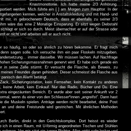
Knastmonotonie. Ich hatte meine 2/3 Anhörung.
ortiert werden. Mich führte ein [ ] am Morgen zum Haupttor. In der
Mitgefangenen kennen, welcher in Anstaltskleidung und mit Hand- und
hlt mir, in gebrochenem Deutsch, dass er ebenfalls zu seiner 2/3
 ihm wäre das eine 2 Monatige Einsparung. Er sitzt wegen Diebstahl
schlägt er sich so durch. Meist übernachtet er auf der Strasse oder
 er nicht und arbeiten will er auch nicht.
er so häufig, so oder so ähnlich zu hören bekomme. Er fragt mich
denn sagen solle. Ich versuche ihm ein paar Floskeln mitzugeben.
inandersetzung… immer dasselbe. Wir müssen lachen. Auf Nachfrage
o hohen Sicherungsmassnahmen genervt wird. Er habe sich gerade ein
r in seine Zelle stürmt. Er versucht die Flasche, als Beweis, zu
s meines Freundes daran gehindert. Dieser schmeisst die Flasche aus
 panisch den Alarm betätigt.
. Zack, Sicherungsstation, kein Fernseher, kein Kontakt zu anderen
, keine Arbeit, kein Einkauf. Nur das Radio, Bücher und Du. Eine
xtra eingezäunten Bereich. Er wurde aber seit seiner Ankunft vor 2
rmal, wenn du einer von den Schliesser*innen „angreifst“. Dann hast
e die Muskeln spielen. Anträge werden nicht bearbeitet, deine Post
 an und deine Freistunde wird gestrichen. Mit ähnlichen Methoden
ert.
urch Berlin, direkt in den Gerichtskomplex. Dort heisst es wieder
e ich in einen Raum, mit U-förmig angeordneten Tischen und Stühlen
tz nehmen. Vor mir sitzt ein junger Richter. Alles wirkt sehr locker und