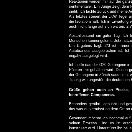
Reaktionen werden mir auf der ganze
sentimentaler. Ein Junge zeigt dem 
sieht. Ich lächle zurück und meine Au
Als letztes steuert der LKW Tegel 
die Isolationshaft, Ich in Erwartun
auch nicht lange auf sich warten. 2
Abschliessend ein guter Tag. Ich h
Menschen kennengelernt. Jetzt sitze 
Ein Ergebnis bzgl. 2/3 ist immer
Autobrandes ausgebrochen ist. Ich b
negativ ausgelegt wird.
Ich hoffe das der G20-Gefangene in Z
Rücken frei gehalten wird. Diesen g
der Gefangene in Zürich sass nicht
Traurig wie ungestört die deutschen
Grüße gehen auch an Piecke, 
betroffenen Companeras.
Besonders gerührt, gepusht und ges
das was du vermisst an dem Ort an 
Gesondert möchte ich nochmal auf d
seinen Prozess. Und es ist ersc
konstruiert wird. Unterstützt ihn be