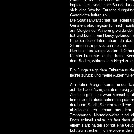
improvisiert. Nach einer Stunde ist d
sich eine Woche Entscheidungsfind
Geschichte halten soll.
Die Staatsanwaltschaft hat jedenfal
Gunsten, also negativ für mich, ausf
am Morgen der Anhörung wurde der Ri
hat und bei mir ein Handy gefunden 
Eine sinnlose Information, da da
Stimmung zu provozieren reichts.
Nun hiess es wieder warten. Für mein
Richter brauchte bei ihm keine Bed
dem Boden, während ich Hegel zu en
Ein Junge zeigt dem Führerhaus den
lächle zurück und meine Augen füllen
Am frühen Morgen kommt unser Taxi
auf der Ladefläche, auf dem riesig „J
Ziemlich gross für zwei Menschen de
bemerke ich, dass schon ein paar an
durch die Stadt. Steuern sämtliche 
abzuladen. Ich schaue aus dem kl
Transporten. Normalerweise sind d
Doch schnell stellte ich fest dass 
einem Park halten springt eine Grup
Luft zu strecken. Ich erwidere den 