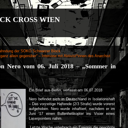
CK CROSS WIEN
tsfahndung der SOKO Schwarzer Block
 ganz allein gegenüber“ – Interview mit Aktivist*innen des Anarchist
von Nero vom 06. Juli 2018 – „Sommer in
Ein Brief aus Berlin, verfasst am 06.07.2018
Nero befindet sich in Deutschland in Isolationshaft
– Das vorzeitige Haftende (2/3 Strafe) wurde vorerst
aufgehoben. Nero wurde inhaftiert, nachdem er im
Juni ’17 einen Bullenhelikopter ins Visier eines
Laserpointers nahm.
„Letzte Woche unterbrach ein Ereignis die gewohnte