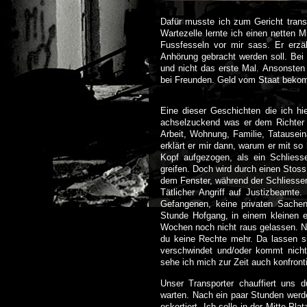
Dafür musste ich zum Gericht transp
Wartezelle lernte ich einen netten 
Fussfesseln vor mir sass. Er erzä
Anhörung gebracht werden soll. Bei
und nicht das erste Mal. Ansonsten 
bei Freunden. Geld vom Staat bekommt
Eine dieser Geschichten die ich hi
achselzuckend was er dem Richter 
Arbeit, Wohnung, Familie, Tatause
erklärt er mir dann, warum er mit s
Kopf aufgezogen, als ein Schliesse
greifen. Doch wird durch einen Stos
dem Fenster, während der Schliesser
Tätlicher Angriff auf Justizbeamte
Gefangenen, keine privaten Sachen
Stunde Hofgang, in einem kleinen e
Wochen noch nicht raus gelassen. No
du keine Rechte mehr. Da lassen si
verschwindet und/oder kommt nicht
sehe ich mich zur Zeit auch konfronti
Unser Transporter chauffiert uns d
warten. Nach ein paar Stunden werd
eskortiert. Ich solle in der Mitte Pla