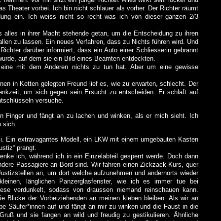
as Theater vorbei. Ich bin nicht schlauer als vorher. Der Richter räumt
ung ein. Ich weiss nicht so recht was ich von dieser ganzen 2/3
ls alles in ihrer Macht stehende getan, um die Entscheidung zu ihren
allen zu lassen. Ein neues Verfahren, dass zu Nichts führen wird. Und
chter darüber informiert, dass ein Auto einer Schliesserin gebrannt
wurde, auf dem sie ein Bild eines Beamten entdeckten.
s eine mit dem Anderen nichts zu tun hat. Aber um eine gewisse
en in Ketten gelegten Freund lief es, wie zu erwarten, schlecht. Der
enkzeit, um sich gegen sein Ersucht zu entscheiden. Er schläft auf
tschlüsseln versuche.
 Finger und fängt an zu lachen und winken, als er mich sieht. Ich
 sich.
. Ein extravagantes Modell, ein LKW mit einem umgebauten Kasten
ustiz“ prangt.
nke ich, während ich in ein Einzelabteil gesperrt werde. Doch dann
dere Passagiere an Bord sind. Wir fahren einen Zickzack-Kurs, quer
Justizstellen an, um dort welche aufzunehmen und andernorts wieder
einen, länglichen Panzerglasfenster, wie ich es immer tue bei
iese verdunkelt, sodass von draussen niemand reinschauen kann.
die Blicke der Vorbeiziehenden an meinen kleben bleiben. Als wir an
pe Säufer*innen auf und fängt an mir zu winken und die Faust in die
Gruß und sie fangen an wild und freudig zu gestikulieren. Ähnliche