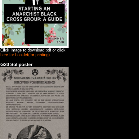
Click Image to download pdf or click
here for booklet(for printing)
G20 Soliposter