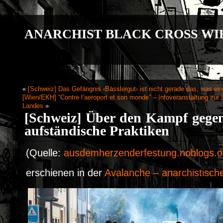
ANARCHIST BLACK CROSS WI
«
[Schweiz] Das Gefängnis ‹Bässlergut› ist nicht gerade das, was ein
[Wien/EKH] “Contre l’aeroport et son monde” – Infoveranstaltung zur
Landes
»
[Schweiz] Über den Kampf gegen
aufständische Praktiken
(Quelle:
ausdemherzenderfestung.noblogs.o
erschienen in der
Avalanche – anarchistisch