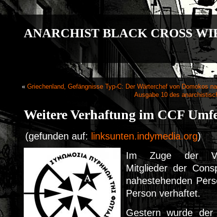
ANARCHIST BLACK CROSS WI
«
Griechenland, Gefängnisse Typ-C: Der Wärterchef von Domokos na
Ausgabe 10 des anarchistisc
Weitere Verhaftung im CCF Umf
(gefunden auf:
linksunten.indymedia.org
)
Im Zuge der Ver
Mitglieder der Cons
nahestehenden Pers
Person verhaftet.
Gestern wurde der 