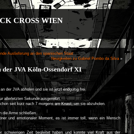
CK CROSS WIEN
nde Auslieferung an den spanischen Staat
Neuigkeiten zu Gabriel Pombo da Silva
»
in der JVA Köln-Ossendorf XI
n der JVA abholen und sie ist jetzt endgültig frei.
r allerletzten Sekunde ausgereitzt.
schon seit kurz nach 7 morgens am Knast, um sie abzuholen.
n die Arme schließen.
höner und emotionaler Moment, es ist immer toll, wenn ein Mensch
er schwierigen Zeit begleitet haben und konnte viel Kraft aus der