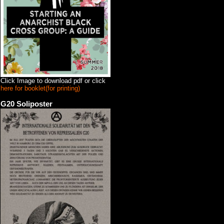
Click Image to download pdf or click
here for booklet(for printing)
G20 Soliposter