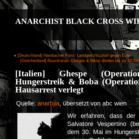
ANARCHIST BLACK CROSS WI
«
[Deutschland] Hambacher Forst: Landgerichtsurteil gegen Eule
[Griechenland] Rouvikonas: Giorgos & Nikos drohen bis zu 10 Jahr
[Italien] Ghespe (Operat
Hungerstreik & Boba (Operation
Hausarrest verlegt
Quelle:
anarhjia
, übersetzt von abc wien
Wir erfahren, dass der 
Salvatore Vespertino (b
dem 30. Mai im Hungerstrei