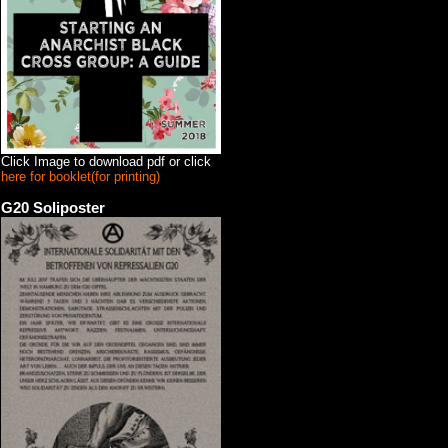
Click Image to download pdf or click
here for booklet(for printing)
G20 Soliposter