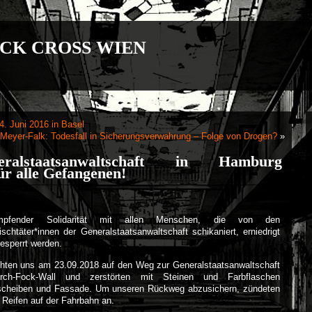
CK CROSS WIEN
. Juni 2016 in Basel
Meyer-Falk: Todesfall in Sicherungsverwahrung – Folge von Drogen?
»
eralstaatsanwaltschaft in Hamburg
für alle Gefangenen!
pfender Solidarität mit allen Menschen, die von den
ischtäter*innen der Generalstaatsanwaltschaft schikaniert, erniedrigt
esperrt werden.
hten uns am 23.09.2018 auf den Weg zur Generalstaatsanwaltschaft
ch-Fock-Wall und zerstörten mit Steinen und Farbflaschen
scheiben und Fassade. Um unseren Rückweg abzusichern, zündeten
 Reifen auf der Fahrbahn an.