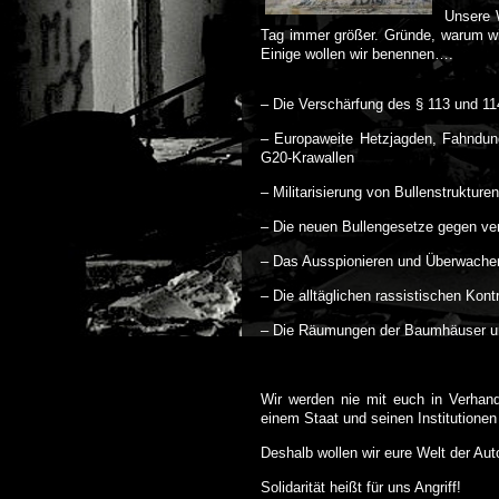
Unsere 
Tag immer größer. Gründe, warum wi
Einige wollen wir benennen….
– Die Verschärfung des § 113 und 11
– Europaweite Hetzjagden, Fahndu
G20-Krawallen
– Militarisierung von Bullenstruktur
– Die neuen Bullengesetze gegen ver
– Das Ausspionieren und Überwachen 
– Die alltäglichen rassistischen Kontr
– Die Räumungen der Baumhäuser u
Wir werden nie mit euch in Verhand
einem Staat und seinen Institutionen
Deshalb wollen wir eure Welt der Auto
Solidarität heißt für uns Angriff!