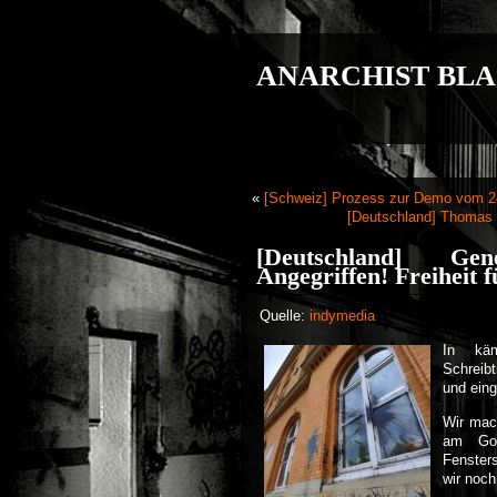
ANARCHIST BLA
«
[Schweiz] Prozess zur Demo vom 24
[Deutschland] Thomas 
[Deutschland] Gen
Angegriffen! Freiheit 
Quelle:
indymedia
In käm
Schreibt
und eing
Wir mac
am Gor
Fenster
wir noch