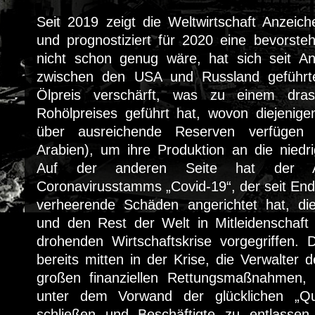
Seit 2019 zeigt die Weltwirtschaft Anzeic
und prognostiziert für 2020 eine bevorste
nicht schon genug wäre, hat sich seit A
zwischen den USA und Russland geführt
Ölpreis verschärft, was zu einem dra
Rohölpreises geführt hat, wovon diejenigen
über ausreichende Reserven verfügen 
Arabien), um ihre Produktion an die niedr
Auf der anderen Seite hat der 
Coronavirusstamms „Covid-19“, der seit Ende
verheerende Schäden angerichtet hat, di
und den Rest der Welt in Mitleidenschaf
drohenden Wirtschaftskrise vorgegriffen. D
bereits mitten in der Krise, die Verwalter 
großen finanziellen Rettungsmaßnahmen, 
unter dem Vorwand der glücklichen „Qu
schließen und Beschäftigte zu entlassen