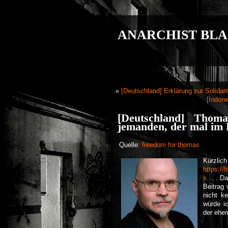
ANARCHIST BLA
«
[Deutschland] Erklärung zur Solidar
[Indone
[Deutschland] Thoma
jemanden, der mal im 
Quelle:
freedom for thomas
Kürzlich
https:/
s…
. Da
Beitrag 
nicht k
würde i
der ehe