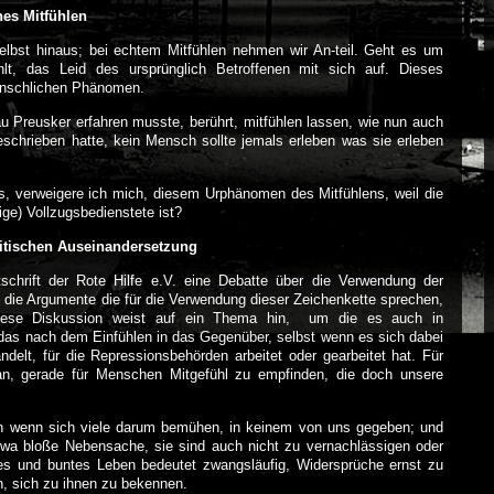
es Mitfühlen
selbst hinaus; bei echtem Mitfühlen nehmen wir An-teil. Geht es um
lt, das Leid des ursprünglich Betroffenen mit sich auf. Dieses
enschlichen Phänomen.
au Preusker erfahren musste, berührt, mitfühlen lassen, wie nun auch
geschrieben hatte, kein Mensch sollte jemals erleben was sie erleben
ns, verweigere ich mich, diesem Urphänomen des Mitfühlens, weil die
ge) Vollzugsbedienstete ist?
litischen Auseinandersetzung
tschrift der Rote Hilfe e.V. eine Debatte über die Verwendung der
n die Argumente die für die Verwendung dieser Zeichenkette sprechen,
iese Diskussion weist auf ein Thema hin, um die es auch in
s nach dem Einfühlen in das Gegenüber, selbst wenn es sich dabei
ndelt, für die Repressionsbehörden arbeitet oder gearbeitet hat. Für
n, gerade für Menschen Mitgefühl zu empfinden, die doch unsere
uch wenn sich viele darum bemühen, in keinem von uns gegeben; und
twa bloße Nebensache, sie sind auch nicht zu vernachlässigen oder
ives und buntes Leben bedeutet zwangsläufig, Widersprüche ernst zu
, sich zu ihnen zu bekennen.