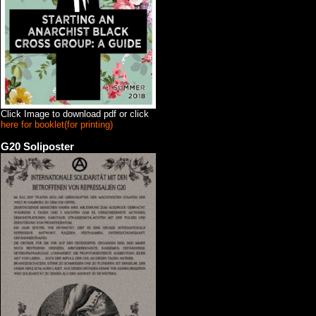
Click Image to download pdf or click
here for booklet(for printing)
G20 Soliposter