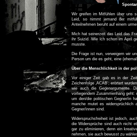
Spontan
Wir greifen im Mitfühlen über uns 
Leid, so nimmt jemand der mitfüh
Anteilnehmen beruht auf einem urm
Mich hat seinerzeit das Leid das Fr
ihr Suizid. Wie ich schon im April 
musste.
Die Frage ist nun, verweigern wir u
Person um die es geht, eine (ehemali
Über die Menschlichkeit in der po
Vor einiger Zeit gab es in der Zei
Zeichenfolge ‚ACAB‘; erörtert wurde
wie auch die Gegenargumente. D
vorliegendem Zusammenhang geht: da
um den/die politischen Gegner/in ha
manche mutet es widersprüchlich a
Gegner/innen sind.
Widerspruchsfreiheit ist jedoch, a
die Widersprüche sind auch nicht e
gar zu eliminieren, denn ein kreat
nehmen, sie auch bewusst zu wählen