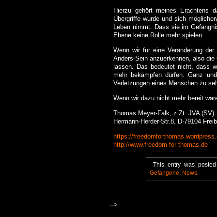
Hierzu gehört meines Erachtens da
Übergriffe wurde und sich möglicher
Leben nimmt. Dass sie im Gefängnis
Ebene keine Rolle mehr spielen.
Wenn wir für eine Veränderung der
Anders-Sein anzuerkennen, also die 
lassen. Das bedeutet nicht, dass wi
mehr bekämpfen dürfen. Ganz und g
Verletzungen eines Menschen zu seh
Wenn wir dazu nicht mehr bereit wäre
Thomas Meyer-Falk, z.Zt. JVA (SV)
Hermann-Herder-Str.8, D-79104 Freib
https://freedomforthomas.wordpress
http://www.freedom-for-thomas.de
This entry was posted
Gefangene
,
News
.
-->