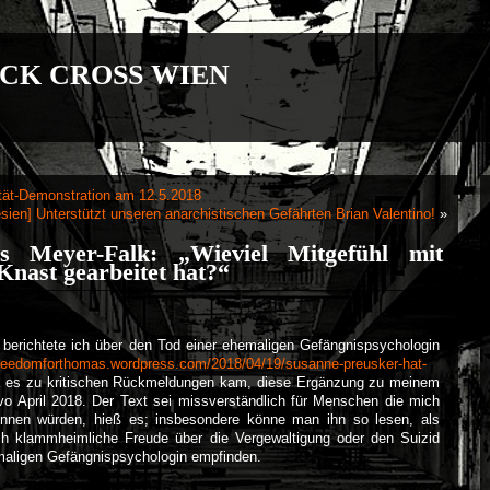
CK CROSS WIEN
ität-Demonstration am 12.5.2018
sien] Unterstützt unseren anarchistischen Gefährten Brian Valentino!
»
s Meyer-Falk: „Wieviel Mitgefühl mit
Knast gearbeitet hat?“
 berichtete ich über den Tod einer ehemaligen Gefängnispsychologin
/freedomforthomas.wordpress.com/2018/04/19/susanne-preusker-hat-
 es zu kritischen Rückmeldungen kam, diese Ergänzung zu meinem
vo April 2018. Der Text sei missverständlich für Menschen die mich
ennen würden, hieß es; insbesondere könne man ihn so lesen, als
ch klammheimliche Freude über die Vergewaltigung oder den Suizid
maligen Gefängnispsychologin empfinden.